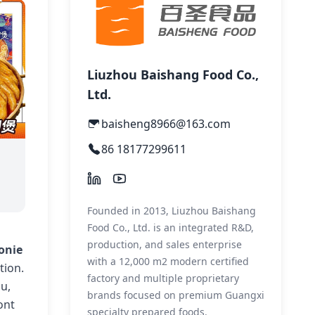
Liuzhou Baishang Food Co.,
Ltd.
baisheng8966@163.com
86 18177299611
Founded in 2013, Liuzhou Baishang
Food Co., Ltd. is an integrated R&D,
production, and sales enterprise
onie
with a 12,000 m2 modern certified
tion.
factory and multiple proprietary
u,
brands focused on premium Guangxi
ont
specialty prepared foods.