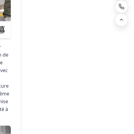
r
n de
de
avec
ture
stème
mise
té à