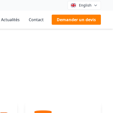
English
Actualités
Contact
Demander un devis
mise en service, réalisant un bond en avant tant en capacité