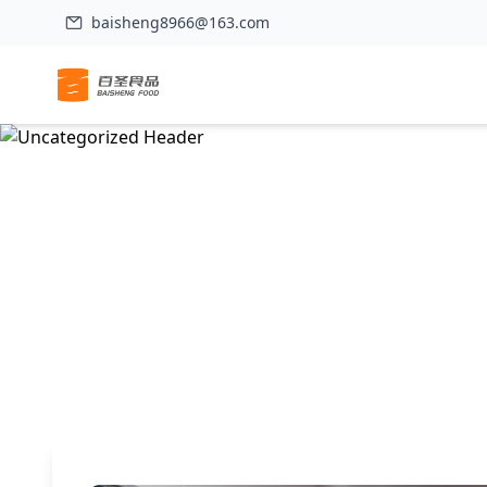
baisheng8966@163.com
La nouvelle ligne de production de s
Accueil
>
Uncategorized
>