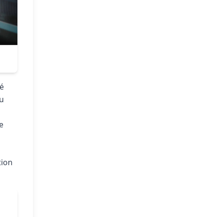
gé
du
e
tion