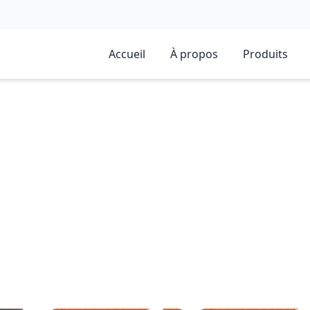
Accueil
À propos
Produits
urgélation rapide IQF de Liuzhou Baisheng Food est officiellement 
qu’en qualité.