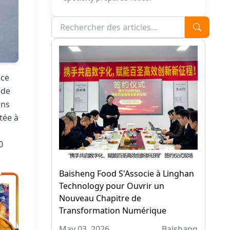
nce
 de
ons
tée à
0
Baisheng Food S'Associe à Linghan
Technology pour Ouvrir un
Nouveau Chapitre de
Transformation Numérique
May 03, 2026
Baishang