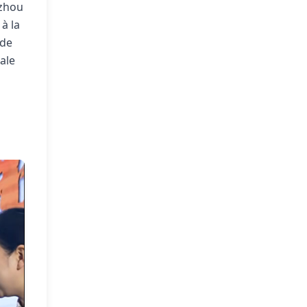
gzhou
à la
 de
ale