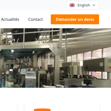
English
Actualités
Contact
Demander un devis
n saumure de Chine à Zhengzhou, sa marque “Zhang Xiao Ya”