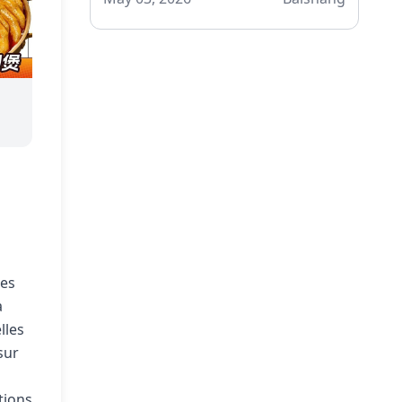
des
a
lles
sur
tions