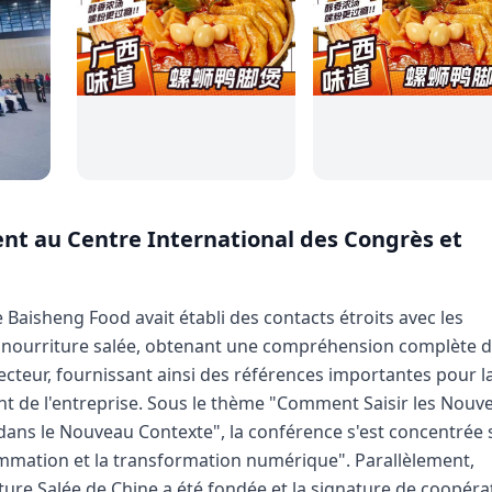
lent au Centre International des Congrès et
e Baisheng Food avait établi des contacts étroits avec les
 la nourriture salée, obtenant une compréhension complète 
cteur, fournissant ainsi des références importantes pour l
t de l'entreprise. Sous le thème "Comment Saisir les Nouve
 dans le Nouveau Contexte", la conférence s'est concentrée 
sommation et la transformation numérique". Parallèlement,
iture Salée de Chine a été fondée et la signature de coopéra