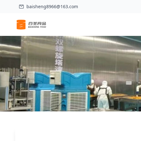
baisheng8966@163.com
Liuzhou Baisheng Food brille lors de 
Accueil
>
Actualités
>