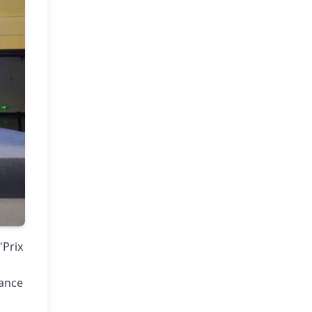
"Prix
sance